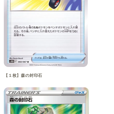
【１枚】森の封印石