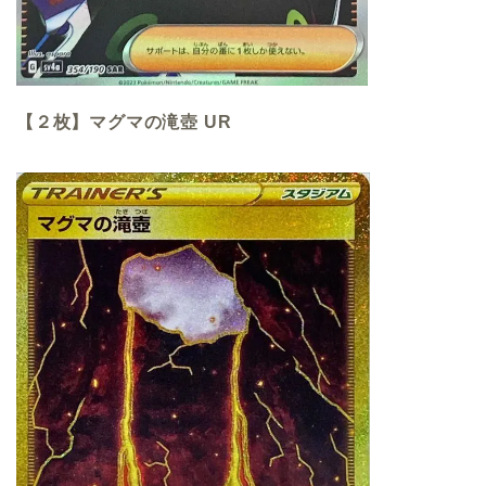
【２枚】マグマの滝壺 UR