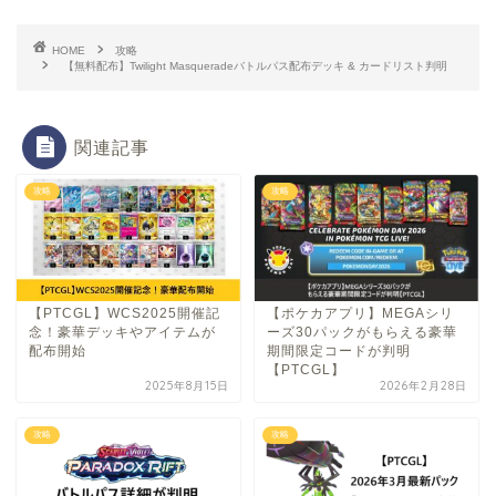
HOME
攻略
【無料配布】Twilight Masqueradeバトルパス配布デッキ & カードリスト判明
関連記事
攻略
攻略
【PTCGL】WCS2025開催記
【ポケカアプリ】MEGAシリ
念！豪華デッキやアイテムが
ーズ30パックがもらえる豪華
配布開始
期間限定コードが判明
【PTCGL】
2025年8月15日
2026年2月28日
攻略
攻略