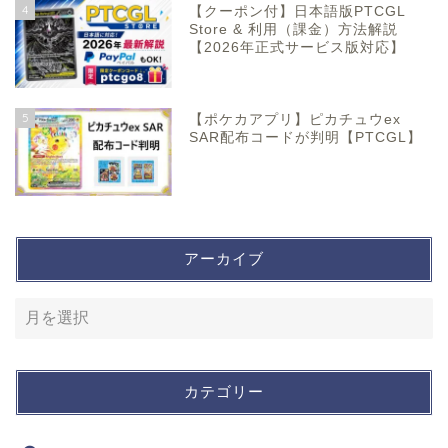
4
【クーポン付】日本語版PTCGL
Store & 利用（課金）方法解説
【2026年正式サービス版対応】
5
【ポケカアプリ】ピカチュウex
SAR配布コードが判明【PTCGL】
アーカイブ
カテゴリー