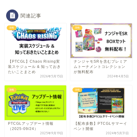
関連記事
攻略
攻略
【PTCGL】Chaos Rising実
ナンジャモSRを含むプレミア
装スケジュール & 知っておき
ムトーナメントコレクション
たいことまとめ
が無料配布
2026年5月15日
2024年4月5日
攻略
攻略
PTCGLアップデート情報
【配布多数】PTCGLサマーイ
（2025-09/24）
ベント開催
2025年9月19日
2024年5月31日