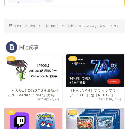
HOME
攻略
【PTCGL】5月下旬実装「Chaos Rising」全カードリスト
関連記事
攻略
攻略
【PTCGL】2026年3月最新パ
【NordVPN】ブラックフライ
ック「Perfect Order」実装
デーSALE開始【PTCGL】
2025年12月9日
2024年10月16日
攻略
攻略