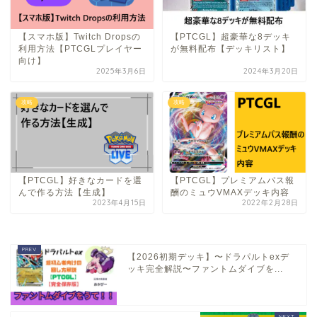
【スマホ版】Twitch Dropsの
【PTCGL】超豪華な8デッキ
利用方法【PTCGLプレイヤー
が無料配布【デッキリスト】
向け】
2025年3月6日
2024年3月20日
攻略
攻略
【PTCGL】好きなカードを選
【PTCGL】プレミアムパス報
んで作る方法【生成】
酬のミュウVMAXデッキ内容
2023年4月15日
2022年2月28日
【2026初期デッキ】〜ドラパルトexデ
ッキ完全解説〜ファントムダイブを...