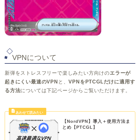
VPNについて
新弾をストレスフリーで楽しみたい方向けの
エラーが
起きにくい最速のVPN
と、
VPNをPTCGLだけに適用す
る方法
については下記ページからご覧いただけます。
【NordVPN】導入＋使用方法ま
とめ【PTCGL】