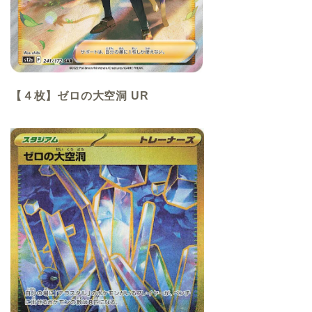
【４枚】ゼロの大空洞 UR