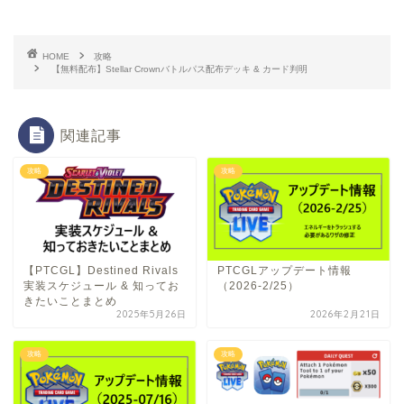
HOME
攻略
【無料配布】Stellar Crownバトルパス配布デッキ & カード判明
関連記事
攻略
攻略
【PTCGL】Destined Rivals
PTCGLアップデート情報
実装スケジュール & 知ってお
（2026-2/25）
きたいことまとめ
2025年5月26日
2026年2月21日
攻略
攻略