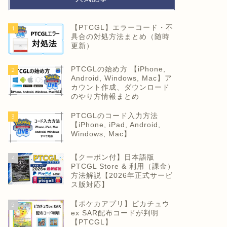
【PTCGL】エラーコード・不
1
具合の対処方法まとめ（随時
更新）
PTCGLの始め方 【iPhone,
2
Android, Windows, Mac】ア
カウント作成、ダウンロード
のやり方情報まとめ
PTCGLのコード入力方法
3
【iPhone, iPad, Android,
Windows, Mac】
【クーポン付】日本語版
4
PTCGL Store & 利用（課金）
方法解説【2026年正式サービ
ス版対応】
【ポケカアプリ】ピカチュウ
5
ex SAR配布コードが判明
【PTCGL】