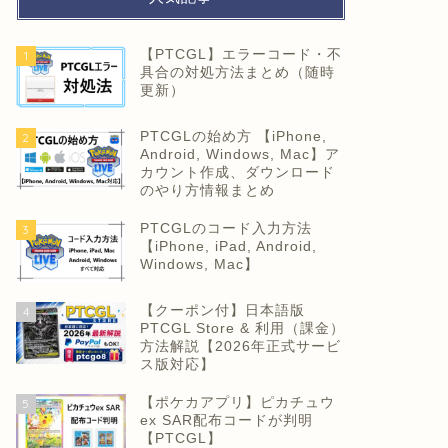
【PTCGL】エラーコード・不
1
具合の対処方法まとめ（随時
更新）
PTCGLの始め方 【iPhone,
2
Android, Windows, Mac】ア
カウント作成、ダウンロード
のやり方情報まとめ
PTCGLのコード入力方法
3
【iPhone, iPad, Android,
Windows, Mac】
【クーポン付】日本語版
4
PTCGL Store & 利用（課金）
方法解説【2026年正式サービ
ス版対応】
【ポケカアプリ】ピカチュウ
5
ex SAR配布コードが判明
【PTCGL】