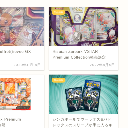
製品情報
offret(Eevee-GX
Hisuian Zoroark VSTAR
Premium Collection発売決定
2020年11月18日
2022年8月6日
製品情報
ex Premium
シンガポールでウーラオス&バド
n判明
レックスのスリーブが手に入るキ