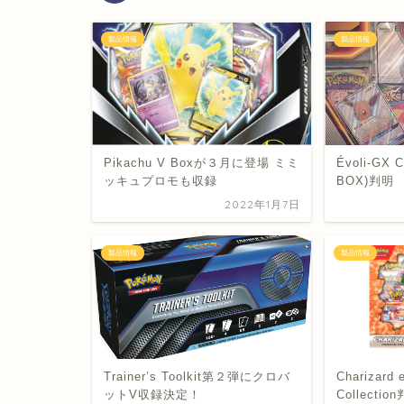
製品情報
製品情報
Pikachu V Boxが３月に登場 ミミ
Évoli-GX C
ッキュプロモも収録
BOX)判明
2022年1月7日
製品情報
製品情報
Trainer’s Toolkit第２弾にクロバ
Charizard 
ットV収録決定！
Collectio