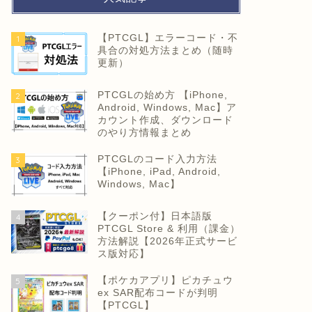
【PTCGL】エラーコード・不
1
具合の対処方法まとめ（随時
更新）
PTCGLの始め方 【iPhone,
2
Android, Windows, Mac】ア
カウント作成、ダウンロード
のやり方情報まとめ
PTCGLのコード入力方法
3
【iPhone, iPad, Android,
Windows, Mac】
【クーポン付】日本語版
4
PTCGL Store & 利用（課金）
方法解説【2026年正式サービ
ス版対応】
【ポケカアプリ】ピカチュウ
5
ex SAR配布コードが判明
【PTCGL】