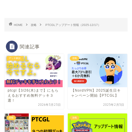
HOME
攻略
PTCGLアップデート情報（2025-12/17）
関連記事
デッキ解説
攻略
ptcgl【3/26(木)まで】にもら
【NordVPN】2025誕生日キ
えるおすすめ無料デッキ３
ャンペーン開始【PTCGL】
選！
2026年3月23日
2025年2月5日
攻略
攻略