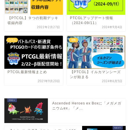
【PTCGL】９つの初期デッキ
PTCGLアップデート情報
収録内容
（2024-09/11）
2022年2月27日
2024年9月4日
コラム
攻略
PTCGL最新情報まとめ
【PTCGL】イルカマンシーズ
ンが始まる
2021年9月20日
2024年6月5日
Ascended Heroes ex Boxに「メガメガ
ニウムex」「メ...