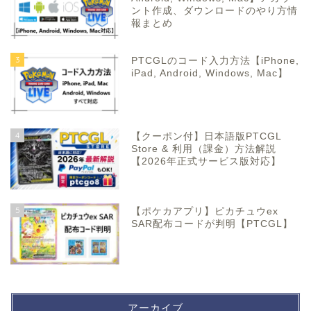
ント作成、ダウンロードのやり方情
報まとめ
3
PTCGLのコード入力方法【iPhone,
iPad, Android, Windows, Mac】
4
【クーポン付】日本語版PTCGL
Store & 利用（課金）方法解説
【2026年正式サービス版対応】
5
【ポケカアプリ】ピカチュウex
SAR配布コードが判明【PTCGL】
アーカイブ