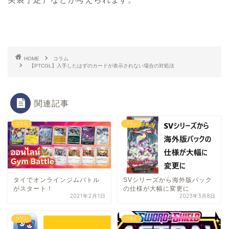
HOME
コラム
【PTCGL】入手したはずのカードが表示されない場合の対処法
関連記事
コラム
コラム
タイでオンラインジムバトル
SVシリーズから海外版パック
がスタート！
の仕様が大幅に変更に
2021年2月1日
2023年3月8日
コラム
コラム