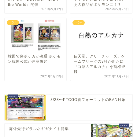
the World』開催
あの作品がポケモンに！？
2021年9月19日
2023年9月28日
コラム
コラム
韓国で偽ポケカが流通 ポケモ
任天堂、クリーチャーズ、ゲ
ン韓国公式が注意喚起
ームフリークの3社が新たに
『白熱のアルカナ』を商標登
録
2021年1月29日
2021年11月24日
8/28〜PTCGO新フォーマットのBAN対象
海外先行ガラルネギガナイト特集