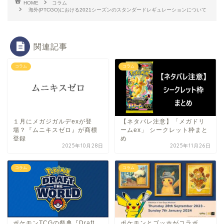
HOME
コラム
海外(PTCGO)における2021シーズンのスタンダードレギュレーションについて
関連記事
コラム
コラム
１月にメガジガルデexが登
【ネタバレ注意】「メガドリ
場？『ムニキスゼロ』が商標
ームex」 シークレット枠まと
登録
め
2025年10月28日
2025年11月26日
コラム
コラム
ポケモンTCGの祭典『Draft
ポケモンとゴッホがコラボ。