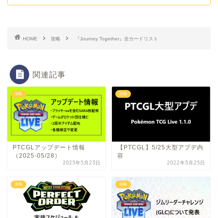
HOME
攻略
『Journey Together』全カードリスト
関連記事
攻略
攻略
PTCGLアップデート情報
【PTCGL】5/25大型アプデ内
（2025-05/28）
容
2025年5月23日
2022年5月25日
攻略
攻略