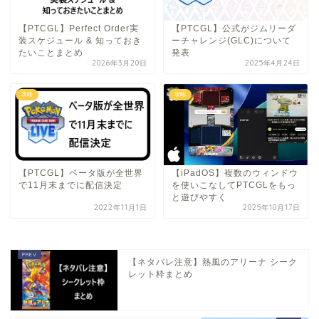
【PTCGL】Perfect Order実
【PTCGL】公式がジムリーダ
装スケジュール & 知っておき
ーチャレンジ(GLC)について
たいことまとめ
発表
2026年3月20日
2025年4月24日
攻略
攻略
【PTCGL】ベータ版が全世界
【iPadOS】複数のウィンドウ
で11月末までに配信決定
を使いこなしてPTCGLをもっ
と遊びやすく
2022年11月1日
2025年10月17日
【ネタバレ注意】熱風のアリーナ シーク
レット枠まとめ