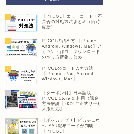
【PTCGL】エラーコード・不
1
具合の対処方法まとめ（随時
更新）
PTCGLの始め方 【iPhone,
2
Android, Windows, Mac】ア
カウント作成、ダウンロード
のやり方情報まとめ
PTCGLのコード入力方法
3
【iPhone, iPad, Android,
Windows, Mac】
【クーポン付】日本語版
4
PTCGL Store & 利用（課金）
方法解説【2026年正式サービ
ス版対応】
【ポケカアプリ】ピカチュウ
5
ex SAR配布コードが判明
【PTCGL】