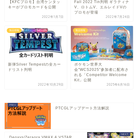
【KFCプロモ】台湾ケンタッ
Fall 2022 Tin判明 ギラティナ
キーがプロモカードを公開
V、ロトムV、エルレイドVの
プロモが登場
2022年1月7日
2022年7月24日
製品情報
製品情報
新弾Silver Tempestの全カー
ポケモン世界大
ドリスト判明
会"WCS2025"参加者に配布さ
れる「Competitor Welcome
Kit」公開
2022年10月29日
2025年6月16日
PTCGLアップデート方法解説
Deoxys/Zeraora VMAX & VSTAR