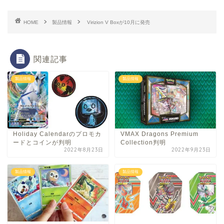
HOME
製品情報
Virizion V Boxが10月に発売
関連記事
製品情報
製品情報
Holiday Calendarのプロモカ
VMAX Dragons Premium
ードとコインが判明
Collection判明
2022年8月23日
2022年9月23日
製品情報
製品情報