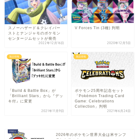
スノーハザード＆クレイバー
V Forces Tin (3種) 判明
ストとナンジャモのポケモン
センタージムセットが発売
2022年12月16日
2020年12月5日
製品情報
製品情報
「Build & Battle Box」が
ポケモン25周年記念セット
「Brilliant Stars」から『デッ
「Pokémon Trading Card
キ付』に変更
Game: Celebrations
Collection」判明
2021年11月9日
2021年6月24日
2026年のポケモン世界大会は米サンフ