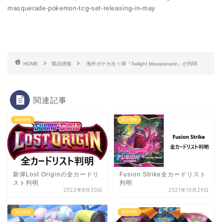
masquerade-pokemon-tcg-set-releasing-in-may
HOME
製品情報
海外ポケカ次々弾『Twilight Masquerade』が判明
関連記事
製品情報
製品情報
新弾Lost Originの全カードリ
Fusion Strike全カードリスト
スト判明
判明
2022年8月20日
2021年10月29日
製品情報
製品情報