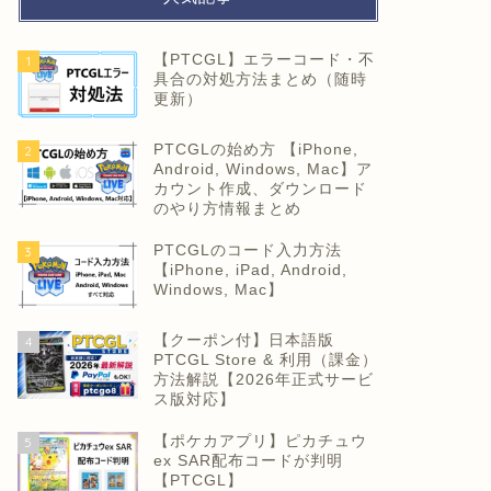
【PTCGL】エラーコード・不
1
具合の対処方法まとめ（随時
更新）
PTCGLの始め方 【iPhone,
2
Android, Windows, Mac】ア
カウント作成、ダウンロード
のやり方情報まとめ
PTCGLのコード入力方法
3
【iPhone, iPad, Android,
Windows, Mac】
【クーポン付】日本語版
4
PTCGL Store & 利用（課金）
方法解説【2026年正式サービ
ス版対応】
【ポケカアプリ】ピカチュウ
5
ex SAR配布コードが判明
【PTCGL】