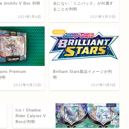
ke Urshifu V Box 判明
去にない「ミニパック」が付属す
ることが判明
2021年1月6日
2021年5月31日
製品情報
ons Premium
Brilliant Stars製品イメージが判
n判明
明
2022年9月23日
2021年11月3日
Ice / Shadow
Rider Calyrex V
Boxが判明