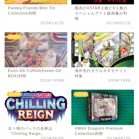
Paldea Friends Mini Tin
既存のVSTAR２枚とV１枚の
Collection判明
スペシャルアート版画像が判
明
2023年2月17日
2022年8月22日
製品情報
製品情報
Évoli-GX Coffret(Eevee-GX
海外先行ガラルネギガナイト
BOX)判明
特集
2020年11月18日
2020年11月8日
製品情報
製品情報
次々弾のパックの名称は
VMAX Dragons Premium
『Chilling Reign』
Collection判明
2021年3月10日
2022年9月23日