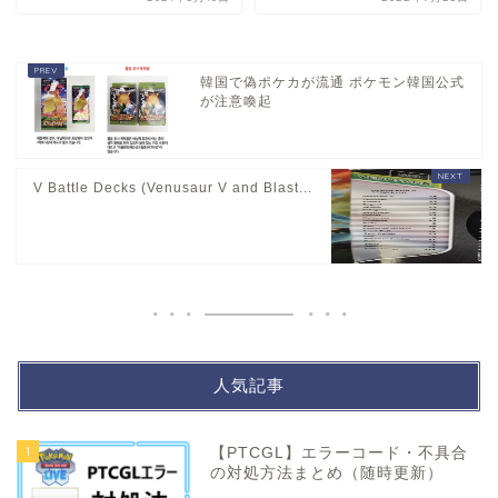
韓国で偽ポケカが流通 ポケモン韓国公式
が注意喚起
V Battle Decks (Venusaur V and Blast...
人気記事
1
【PTCGL】エラーコード・不具合
の対処方法まとめ（随時更新）