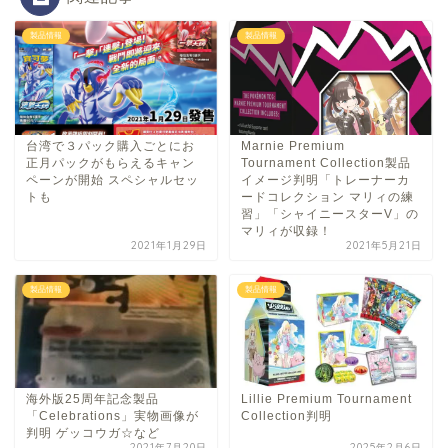
製品情報
製品情報
台湾で３パック購入ごとにお
Marnie Premium
正月パックがもらえるキャン
Tournament Collection製品
ペーンが開始 スペシャルセッ
イメージ判明「トレーナーカ
トも
ードコレクション マリィの練
習」「シャイニースターV」の
マリィが収録！
2021年1月29日
2021年5月21日
製品情報
製品情報
海外版25周年記念製品
Lillie Premium Tournament
「Celebrations」実物画像が
Collection判明
判明 ゲッコウガ☆など
2021年7月20日
2025年2月6日