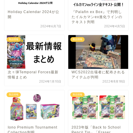
Holiday Calendar 2024が公
『Palafin ex Box』で判明し
開
たイルカマンex進化ラインの
テキスト判明
2024年6月7日
2024年4月5日
製品情報
製品情報
次々弾Temporal Forces最新
WCS2022出場者に配布される
情報まとめ
アイテムが判明
2024年1月10日
2022年8月18日
製品情報
製品情報
Iono Premium Tournament
2023年版「Back to School
Collection判明
Pencil Tin」「Eraser