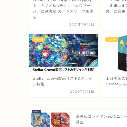
明「ナツメ&ハチク」「ムウマー
「Brillia
ジ」収録決定 カードスリーブ画像
付』に変更
も
2021年7月18日
製品情報
製品情報
Stellar Crown製品リスト&デザイ
１月実装の特
ン特集
Heroes
2024年7月3日
海外版コライドンexにエラ
発生