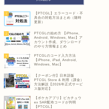
【PTCGL】エラーコード・不
1
具合の対処方法まとめ（随時
更新）
PTCGLの始め方 【iPhone,
2
Android, Windows, Mac】ア
カウント作成、ダウンロード
のやり方情報まとめ
PTCGLのコード入力方法
3
【iPhone, iPad, Android,
Windows, Mac】
【クーポン付】日本語版
4
PTCGL Store & 利用（課金）
方法解説【2026年正式サービ
ス版対応】
【ポケカアプリ】ピカチュウ
5
ex SAR配布コードが判明
【PTCGL】