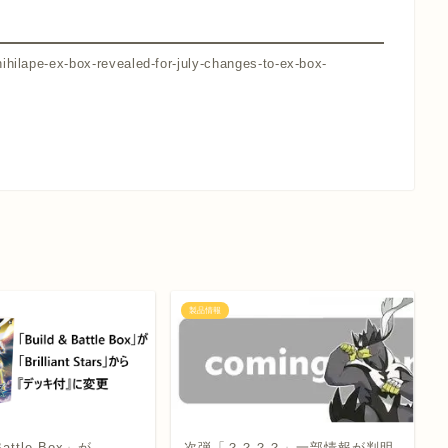
hilape-ex-box-revealed-for-july-changes-to-ex-box-
製品情報
Battle Box」が
次弾「？？？？」一部情報が判明