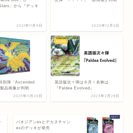
nt Stars」から『デッキ
2021年11月9日
2020年12月2日
製品情報
別弾「Ascended
英語版次々弾は６月！名称は
」の製品画像が判明
『Paldea Evolved』
2025年11月20日
2023年2月28日
ー
パオジアンexとデカヌチャン
exのデッキが発売