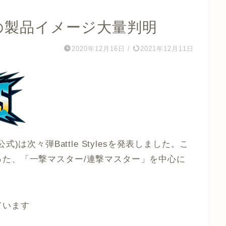
les”の製品イメージ大量判明
2020年12月16日
/
2021年12月11日
al(海外公式)は次々弾Battle Stylesを発表しました。こ
た、「一撃マスター/連撃マスター」を中心に
ています