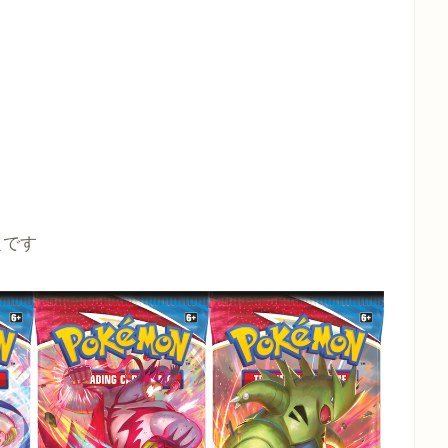
枚
定です