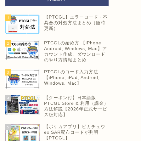
【PTCGL】エラーコード・不
1
具合の対処方法まとめ（随時
更新）
PTCGLの始め方 【iPhone,
2
Android, Windows, Mac】ア
カウント作成、ダウンロード
のやり方情報まとめ
PTCGLのコード入力方法
3
【iPhone, iPad, Android,
Windows, Mac】
【クーポン付】日本語版
4
PTCGL Store & 利用（課金）
方法解説【2026年正式サービ
ス版対応】
【ポケカアプリ】ピカチュウ
5
ex SAR配布コードが判明
【PTCGL】