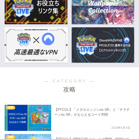
― CATEGORY ―
攻略
攻略
【PTCGL】「メガカエンジシex SR」と「チラチ
ーノex SR」がもらえるコード判明
2026年6月5日
攻略
【PTCGL】3周年記念イベントが開催。特別なロ