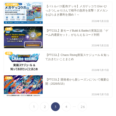
デッキ解説
【バトルパス配布デッキ】メガゲッコウガex~ひ
っさつしゅりけんで相手の急所を攻撃！ダメカン
をばらまき勝利を掴め！～
2026年5月22日
攻略
【PTCGL】新モードBuild & Battleの実装記念「ゲ
ーム内通貨セット」がもらえるコード判明
2026年5月22日
攻略
【PTCGL】Chaos Rising実装スケジュール & 知っ
ておきたいことまとめ
2026年5月15日
攻略
【PTCGL】開発者から新シーズンについて概要公
開（2026/5/15）
2026年5月15日
...
1
2
3
4
26