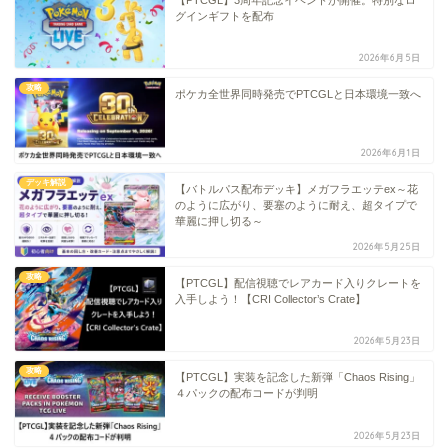
グインギフトを配布
2026年6月5日
攻略
ポケカ全世界同時発売でPTCGLと日本環境一致へ
2026年6月1日
デッキ解説
【バトルパス配布デッキ】メガフラエッテex～花
のように広がり、要塞のように耐え、超タイプで
華麗に押し切る～
2026年5月25日
攻略
【PTCGL】配信視聴でレアカード入りクレートを
入手しよう！【CRI Collector’s Crate】
2026年5月23日
攻略
【PTCGL】実装を記念した新弾「Chaos Rising」
４パックの配布コードが判明
2026年5月23日