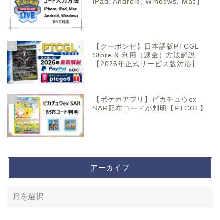
iPad, Android, Windows, Mac】
4
【クーポン付】日本語版PTCGL
Store & 利用（課金）方法解説
【2026年正式サービス版対応】
5
【ポケカアプリ】ピカチュウex
SAR配布コードが判明【PTCGL】
アーカイブ