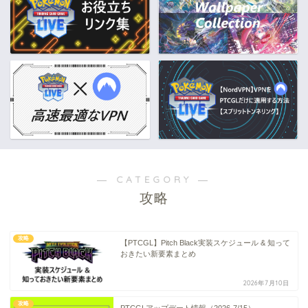
― CATEGORY ―
攻略
攻略
【PTCGL】Pitch Black実装スケジュール & 知って
おきたい新要素まとめ
2026年7月10日
攻略
PTCGLアップデート情報（2026-7/15）