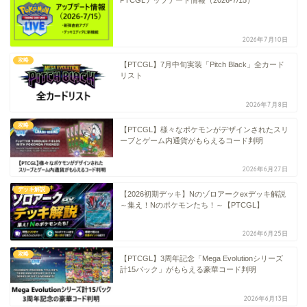
2026年7月10日
攻略
【PTCGL】7月中旬実装「Pitch Black」全カード
リスト
2026年7月8日
攻略
【PTCGL】様々なポケモンがデザインされたスリ
ーブとゲーム内通貨がもらえるコード判明
2026年6月27日
デッキ解説
【2026初期デッキ】Nのゾロアークexデッキ解説
～集え！Nのポケモンたち！～【PTCGL】
2026年6月25日
攻略
【PTCGL】3周年記念「Mega Evolutionシリーズ
計15パック」がもらえる豪華コード判明
2026年6月13日