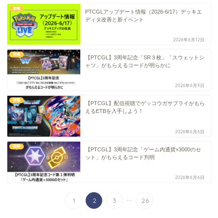
攻略
PTCGLアップデート情報（2026-6/17）デッキエ
ディタ改善と新イベント
2026年6月12日
攻略
【PTCGL】3周年記念「SR３枚」「スウェットシ
ャツ」がもらえるコードが明らかに
2026年6月9日
攻略
【PTCGL】配信視聴でゲッコウガサプライがもら
えるETBを入手しよう！
2026年6月6日
攻略
【PTCGL】3周年記念「ゲーム内通貨×3000のセ
ット」がもらえるコード判明
2026年6月6日
...
1
2
3
26