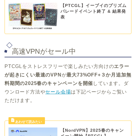
【PTCGL】イーブイのプリズム
パレードイベント終了 & 結果発
表
高速VPNがセール中
PTCGLをストレスフリーで楽しみたい方向けの
エラー
が起きにくい最速のVPN
が
最大
73%OFF+３か月追加無
料期間の2025春のキャンペーン
を開催
しています。ダ
ウンロード方法や
セール会場
は下記ページからご覧い
ただけます。
【NordVPN】2025春のキャン