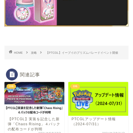
HOME
攻略
【PTCGL】イーブイのプリズムパレードイベント開催
関連記事
攻略
攻略
【PTCGL】実装を記念した新
PTCGLアップデート情報
弾「Chaos Rising」４パック
（2024-07/31）
の配布コードが判明