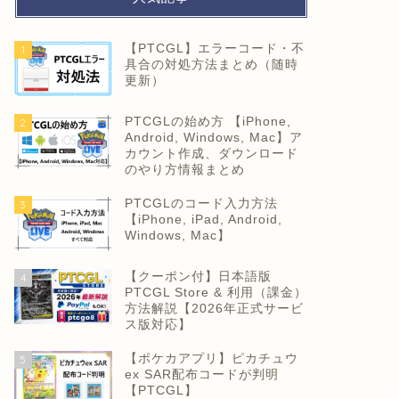
【PTCGL】エラーコード・不
1
具合の対処方法まとめ（随時
更新）
PTCGLの始め方 【iPhone,
2
Android, Windows, Mac】ア
カウント作成、ダウンロード
のやり方情報まとめ
PTCGLのコード入力方法
3
【iPhone, iPad, Android,
Windows, Mac】
【クーポン付】日本語版
4
PTCGL Store & 利用（課金）
方法解説【2026年正式サービ
ス版対応】
【ポケカアプリ】ピカチュウ
5
ex SAR配布コードが判明
【PTCGL】