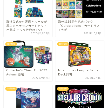
海外公式から裏面とルールが
海外版25周年記念パック
異なるポケモンカードセット
「Celebrations」カードリス
が登場 デッキ枚数は17枚
ト判明
2023年6月27日
2021年10月1日
製品情報
製品情報
Collector’s Chest Tin 2022
Miraidon ex League Battle
Autumn登場
Deck判明
2022年9月2日
2023年9月1日
製品情報
製品情報