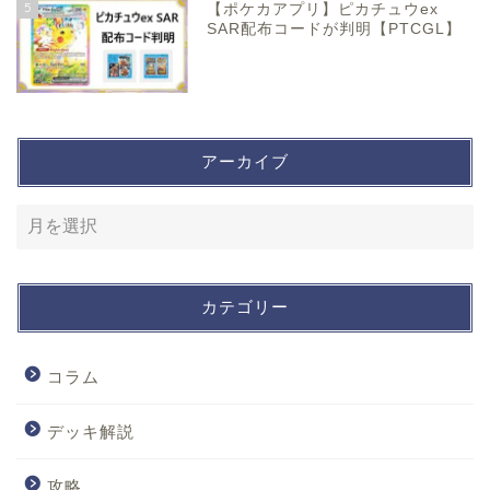
5
【ポケカアプリ】ピカチュウex
SAR配布コードが判明【PTCGL】
アーカイブ
カテゴリー
コラム
デッキ解説
攻略