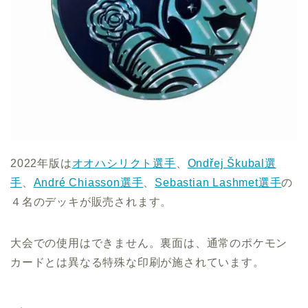
2022年版は
オオハシリクト選手
、
Ondřej Škubal選
手
、
André Chiasson選手
、
Sebastian Lashmet選手
の
４名のデッキが販売されます。
大会での使用はできません。裏面は、通常のポケモン
カードとは異なる特殊な印刷が施されています。