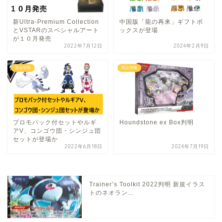
新Ultra-Premium Collection
中国版「龍の再来」ギフトボ
とVSTARのスペシャルアート
ックスが登場
が１０月発売
2022年7月12日
2024年2月9日
製品情報
製品情報
プロモパック付セットやルギ
Houndstone ex Box判明
アV、コンゴウ団・シンジュ団
セットが登場か
2022年6月18日
2024年7月19日
Trainer’s Toolkit 2022判明 新規イラス
トのネオラン...