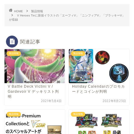
HOME
製品情報
V Heroes Tinに新規イラストの「エーフィV」「ニンフィアV」「ブラッキーV」
が収録
関連記事
製品情報
製品情報
V Battle Deck Victini V /
Holiday Calendarのプロモカ
Gardevoir V デッキリスト判
ードとコインが判明
明
2021年5月4日
2022年8月23日
製品情報
製品情報