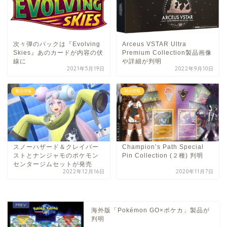
次々弾のパックは『Evolving
Arceus VSTAR Ultra
Skies』あのカードが内容の伏
Premium Collection製品画像
線に
や詳細が判明
2021年5月19日
2022年9月10日
製品情報
製品情報
スノーハザード＆クレイバー
Champion’s Path Special
ストとナンジャモのポケモン
Pin Collection (２種) 判明
センタージムセットが発売
2022年12月16日
2020年11月7日
海外版「Pokémon GO×ポケカ」製品が
判明