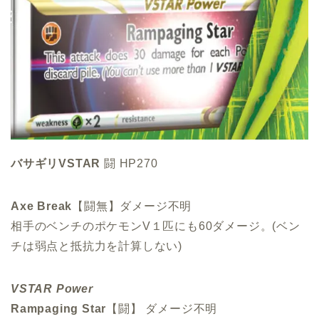
バサギリVSTAR
闘 HP270
Axe Break
【闘無】ダメージ不明
相手のベンチのポケモンV１匹にも60ダメージ。(ベン
チは弱点と抵抗力を計算しない)
VSTAR Power
Rampaging Star
【闘】 ダメージ不明