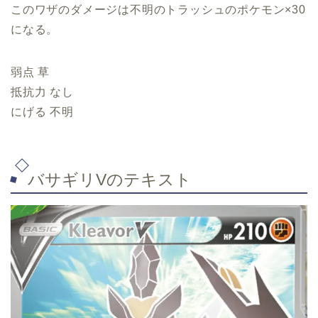
このワザのダメージは不明のトラッシュのポケモン×30
になる。
弱点 草
抵抗力 なし
にげる 不明
バサギリVのテキスト